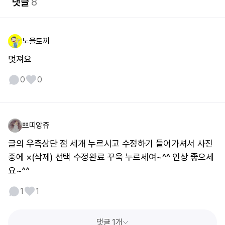
댓글
8
노을토끼
멋져요
0
0
쁘띠앙쥬
글의 우측상단 점 세개 누르시고 수정하기 들어가셔서 사진
중에 ×(삭제) 선택 수정완료 꾸욱 누르세여~^^ 인상 좋으세
요~^^
1
1
댓글 1개