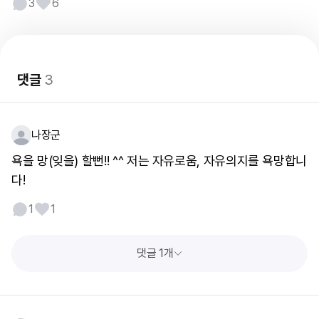
3
6
댓글
3
나장군
욕을 망(잊을) 할뻔!! ^^ 저는 자유로움, 자유의지를 욕망합니
다!
1
1
댓글 1개