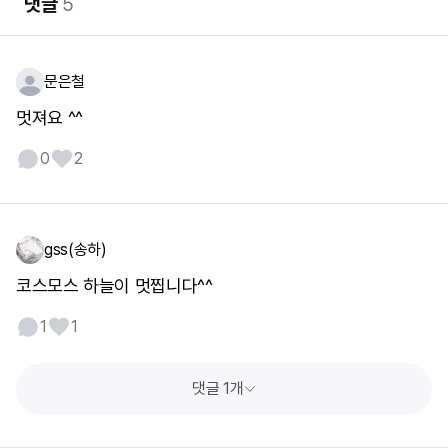
댓글
5
문은철
멋져요 ^^
0
2
gss(송하)
코스모스 하늘이 멋찝니다^^
1
1
댓글 1개