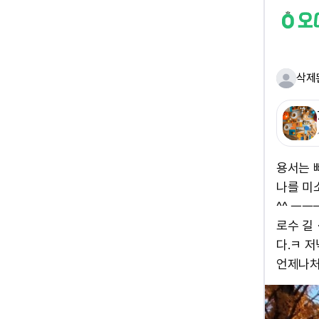
삭제
용서는 
나를 미
^^ ㅡ
로수 길
다.ㅋ 
언제나처