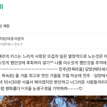
된 계정
70년대생 라운지
서울특별시 종로구
빠르게 키스는 느리게 사랑은 뜨겁게 일은 열정적으로 노는것은 
소짓게 했던것에 후회하지 않기^^ 나를 미소짓게 했던것을 추억에
ㅡㅡㅡㅡㅡㅡㅡㅡㅡㅡㅡㅡㅡㅡㅡㅡㅡ 전주(한옥마을) 담양(메타세
ㆍ죽녹원) 올 가을 최고로 멋진 가을을 11월 하순에 전주ㆍ담양에
저녁 10시30분 서울서 헤어졌지만 편안하고 너그러운 사람들끼리
럼 평화롭다ㅋ ​겨울 눈꽂구경을 기약하며~~~~♡