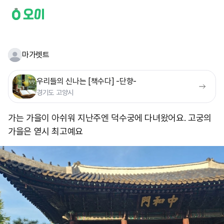
마가렛트
우리들의 신나는 [책수다] -단향-
경기도 고양시
가는 가을이 아쉬워 지난주엔 덕수궁에 다녀왔어요. 고궁의
가을은 엳시 최고예요