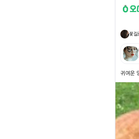
꽃길
귀여운 