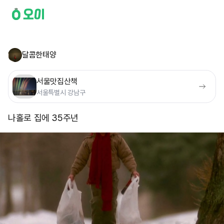
달콤한태양
서울맛집산책
서울특별시 강남구
나홀로 집에 35주년