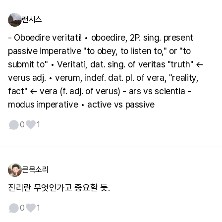
랜시스
- Oboedire veritati! • oboedire, 2P. sing. present
passive imperative "to obey, to listen to," or "to
submit to" • Veritati, dat. sing. of veritas "truth" ←
verus adj. • verum, indef. dat. pl. of vera, "reality,
fact" ← vera (f. adj. of verus) - ars vs scientia -
modus imperative • active vs passive
0
1
큰목소리
진리란 무엇인가고 중요할 듯.
0
1