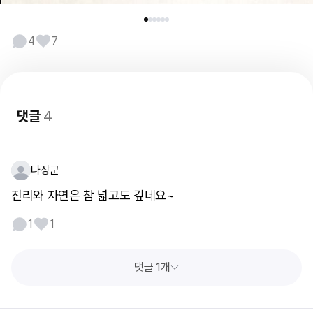
4
7
댓글
4
나장군
진리와 자연은 참 넓고도 깊네요~
1
1
댓글 1개