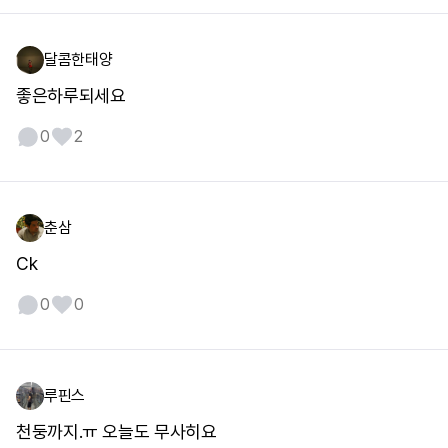
달콤한태양
좋은하루되세요
0
2
춘삼
Ck
0
0
루핀스
천둥까지.ㅠ 오늘도 무사히요