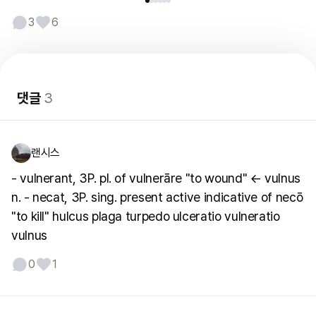
3
6
댓글
3
랜시스
- vulnerant, 3P. pl. of vulnerāre "to wound" ← vulnus
n. - necat, 3P. sing. present active indicative of necō
"to kill" hulcus plaga turpedo ulceratio vulneratio
vulnus
0
1