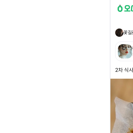
꽃길
2차 식사