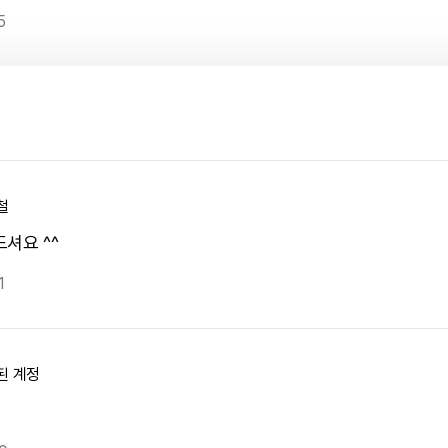
5
철
셔요 ^^
1
된 계정