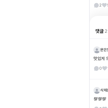
2
댓글
2
문은
맛있게 드
0
삭제
💯💯💯