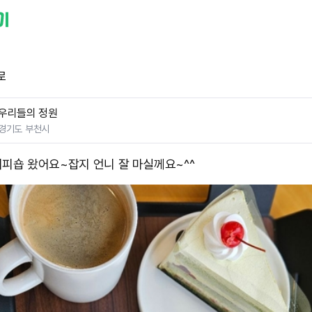
로
우리들의 정원
경기도 부천시
피숍 왔어요~ ​잡지 언니 잘 마실께요~^^