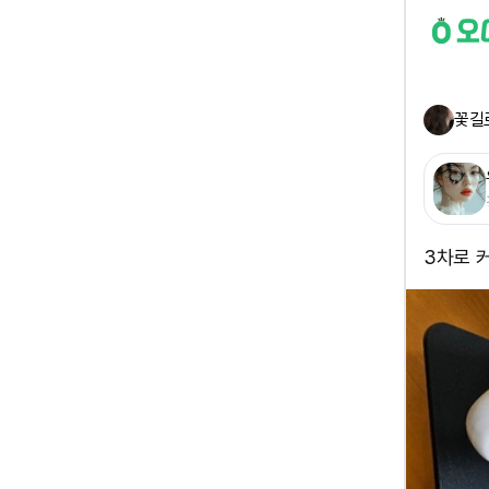
꽃길
3차로 커