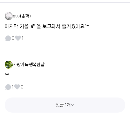
gss(송하)
마지막 가을 🍂 을 보고와서 즐거웠어요^^
0
1
사랑가득행복한날
^^
1
0
댓글 1개