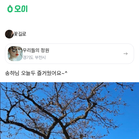
꽃길로
우리들의 정원
경기도 부천시
송하님 오늘두 즐거웠어요~^