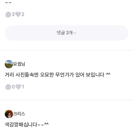
~~
3
2
댓글 3개
요셉님
거리 사진들속엔 오묘한 무언가가 있어 보입니다 ^^
0
1
크리스
색감깡패십니다~~^^