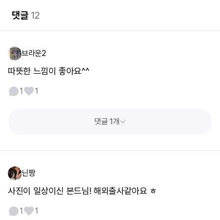
댓글
12
브라운2
따뜻한 느낌이 좋아요^^
1
1
댓글 1개
닌짱
사진이 일상이신 본드님! 해외출사같아요 ㅎ
1
1