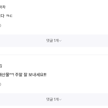
마차
다 ㅋㄷ
0
댓글 1개
킴
산물^^! 주말 잘 보내세요!!!
0
댓글 1개