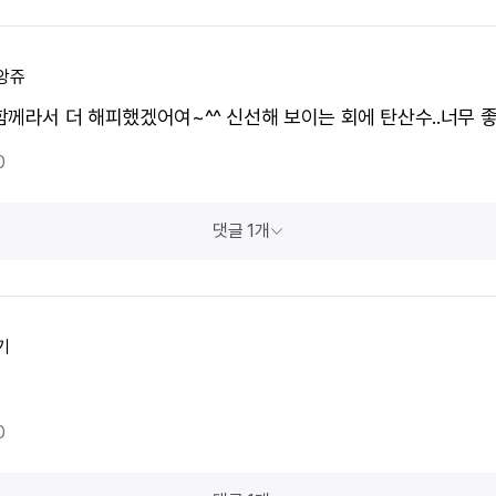
앙쥬
함께라서 더 해피했겠어여~^^ 신선해 보이는 회에 탄산수..너무 
0
댓글 1개
기
0