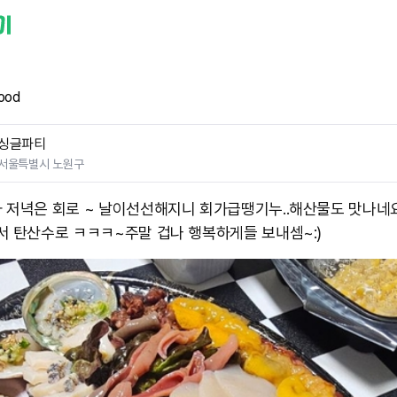
ood
싱글파티
서울특별시 노원구
 저녁은 회로 ~ 날이선선해지니 회가급땡기누..해산물도 맛나네
서 탄산수로 ㅋㅋㅋ~ ​주말 겁나 행복하게들 보내셈~:)