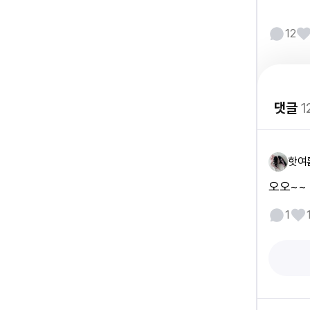
12
댓글
1
핫여
오오~~
1