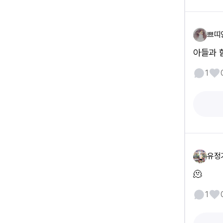
쁘띠
아들과 
1
유정
🫠
1