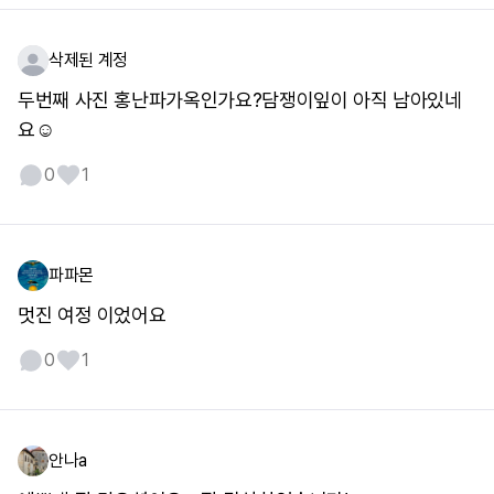
삭제된 계정
두번째 사진 홍난파가옥인가요?담쟁이잎이 아직 남아있네
요☺️
0
1
파파몬
멋진 여정 이었어요
0
1
안나a