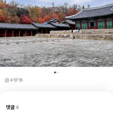
4
18
댓글
4