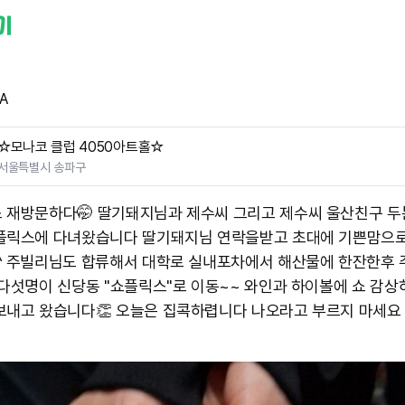
A
☆모나코 클럽 4050아트홀☆
서울특별시 송파구
 재방문하다🤭 딸기돼지님과 제수씨 그리고 제수씨 울산친구 두
플릭스에 다녀왔습니다 딸기돼지님 연락을받고 초대에 기쁜맘으
^ 주빌리님도 합류해서 대학로 실내포차에서 해산물에 한잔한후
 다섯명이 신당동 "쇼플릭스"로 이동~~ 와인과 하이볼에 쇼 감상
보내고 왔습니다👏 오늘은 집콕하렵니다 나오라고 부르지 마세요