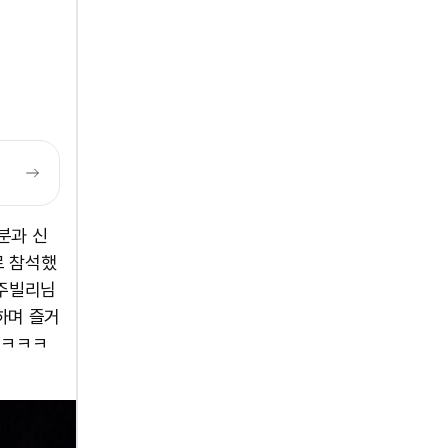
분과 신
로 참석했
 주빌리님
하며 즐거
 ㅋㅋㅋ