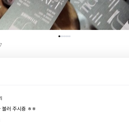
7
리
 불러 주시죵 ㅎㅎ
1