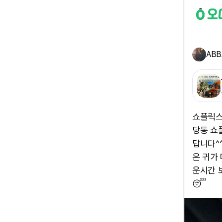
ABB
쇼플릭스
당동 쇼
답니다^
은 귀가
운시간 
😴 ​