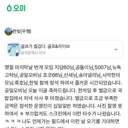
한빛(우행)
골프가 즐겁다. 골프&라이브
광주광역시 서구
명절 마지막날 번개 모임 지담60님,곰돌이님,5007님,뉴독
고탁님,공일오비님 쵸코68님,산새님,송아넬리님,사악한미
모님.흑호님,한빛 함께 참석 하여서 즐거운 시간되었습니다.
공일오비님 오늘 이글 축하드립니다. 한게임 후 벌금으로 국
밥집에서 저녁 식사 후 마쳤습니다. 벌금으로 조금 부족한
금액은 참석한 운영진이 십일일반 하였습니다. 사진 찰영 못
하여서 ㅎ 부끄럽게도 스크린에서 이런 타수가 나왔습니다.
ㅋ ㅋ ㅋ 나도 언제가는 필드에서 이런 날 오기를 기대하면