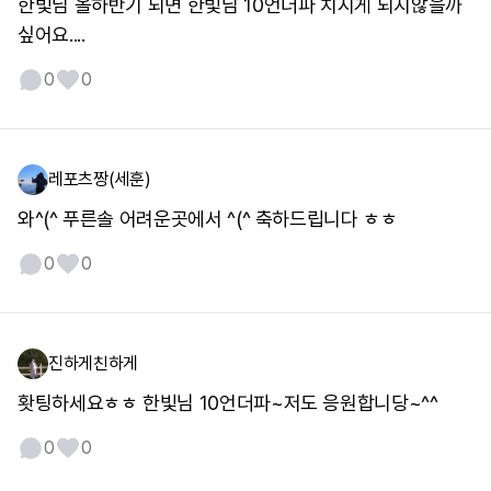
한빛님 올하반기 되면 한빛님 10언더파 치시게 되지않을까
싶어요....
0
0
레포츠짱(세훈)
와^(^ 푸른솔 어려운곳에서 ^(^ 축하드립니다 ㅎㅎ
0
0
진하게친하게
홧팅하세요ㅎㅎ 한빛님 10언더파~저도 응원합니당~^^
0
0