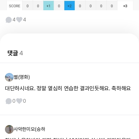
4
4
댓글
4
별(영화)
대단하시네요. 정말 열심히 연습한 결과인듯해요. 축하해요
0
0
사악한미모(승하