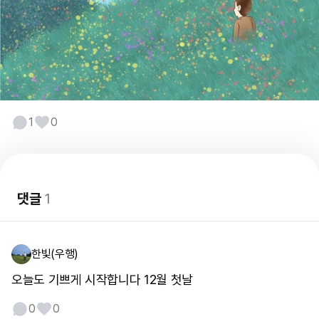
1
0
댓글
1
한빛(우행)
오늘도 기쁘게 시작합니다 12월 첫날
0
0