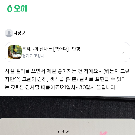
나장군
우리들의 신나는 [책수다] -단향-
경기도 고양시
사실 캘리를 쓰면서 제일 좋아지는 건 저에요~ (뭐든지 그렇
지만^^) 그날의 감정, 생각을 (예쁜) 글씨로 표현할 수 있다
는 것!! 참 감사할 따름이죠! ​21일차~30일차 올립니다!