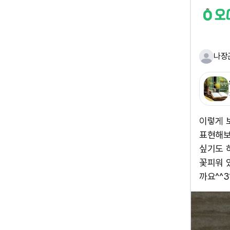
나장
이렇게 
표현해보
싶기도 
꽃피워 
까요^^ 