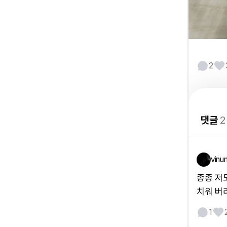
2
댓글
2
vinu
종종 저
치워 버
1