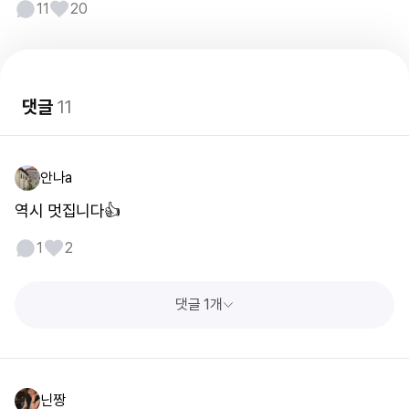
11
20
댓글
11
안나a
역시 멋집니다👍
1
2
댓글 1개
닌짱