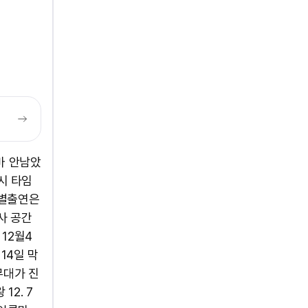
얼마 안남았
6시 타임
 특별출연은
사 공간
12월4
 14일 막
무대가 진
12. 7