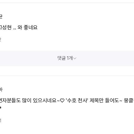
균
성현 ... 와 좋네요
2
댓글 1개
바
연자분들도 많이 있으시네요~♡ '수호 천사' 제목만 들어도~ 뭉
*
1