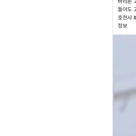
바리톤 고
들어도 
호천사 
정보