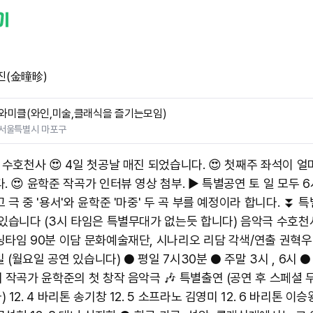
진(金曈昣)
와미클(와인,미술,클래식을 즐기는모임)
서울특별시 마포구
 수호천사 😍 4일 첫공날 매진 되었습니다. 😍 첫째주 좌석이 
. 😍 윤학준 작곡가 인터뷰 영상 첨부. ▶️ 특별공연 토 일 모두 
 극 중 '용서'와 윤학준 '마중' 두 곡 부를 예정이라 합니다. ⏬️
 있습니다 (3시 타임은 특별무대가 없는듯 합니다) 음악극 수호천
닝타임 90분 이담 문화예술재단, 시나리오 리담 각색/연출 권혁우 
4일 (월요일 공연 있습니다) ● 평일 7시30분 ● 주말 3시 , 6시 ●
시 작곡가 윤학준의 첫 창작 음악극 🎶 특별출연 (공연 후 스페셜 
 12. 4 바리톤 송기창 12. 5 소프라노 김영미 12. 6 바리톤 이승왕 