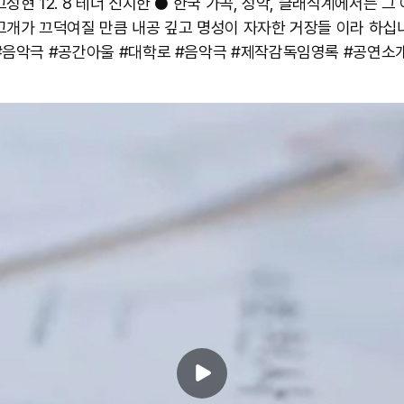
성현 12. 8 테너 신지한 ● 한국 가곡, 성악, 클래식계에서는 그
고개가 끄덕여질 만큼 내공 깊고 명성이 자자한 거장들 이라 하십니
#음악극 #공간아울 #대학로 #음악극 #제작감독임영록 #공연소