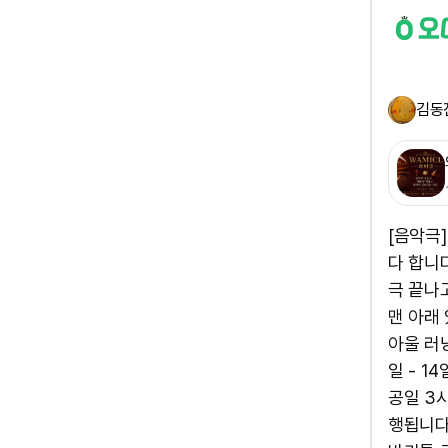
김동
[음악극]
다 합니다
극 끝나고
맨 아래
아울 러
일 - 1
공일 3
행됩니다)