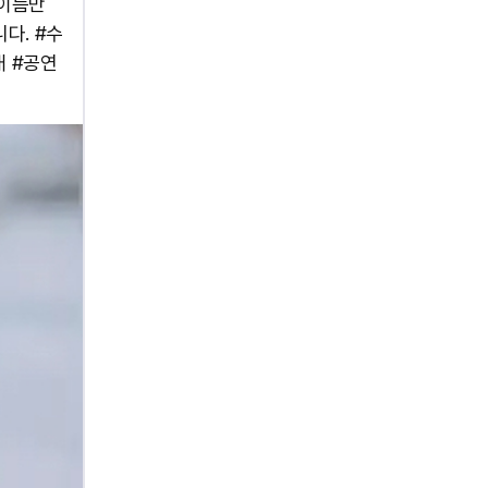
 이름만
다. #수
개 #공연