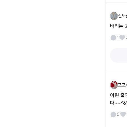
신보
바리톤 고
1
포포
어린 출
다~~^&
0