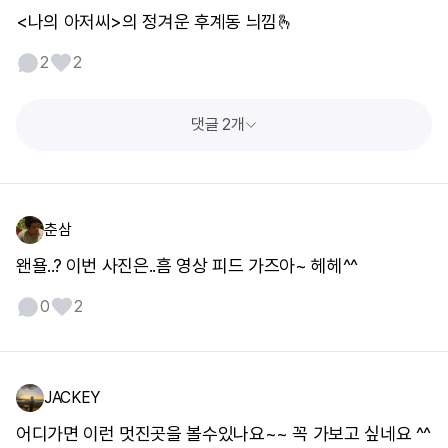
<나의 아저씨>의 정겨운 후계동 늬낌🫰
2
2
댓글 2개
춘삼
왠욜..? 이번 사진은..흠 영상 피드 가즈아~ 헤헤^^
0
2
JACKEY
어디가면 이런 멋진곳을 볼수있나요~~ 꼭 가보고 싶네요 ^^