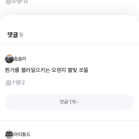
9
13
댓글
9
솜솜이
뭔가를 불러일으키는 오렌지 불빛 쏘울
1
2
댓글 1개
아티튜드