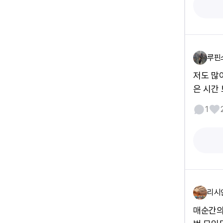
루핀
저도 많
은 시간
1
리시
매순간의