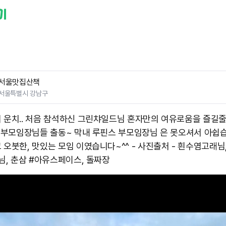
서울맛집산책
서울특별시 강남구
 운치.. 처음 참석하신 그린챠일드님 혼자만의 여유로움을 즐길
, 부모임장님들 출동~ 막내 루핀스 부모임장님 은 못오셔서 아쉽습
 오붓한, 맛있는 모임 이였습니다~^^ - 사진출처 - 흰수염고래님
님, 춘삼 #아유스페이스, 돌짜장 ​