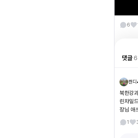
6
댓글
6
캔디
북한강과
린챠일드
장님 애
1