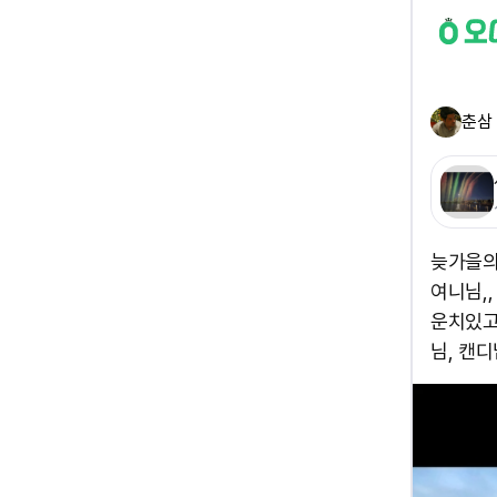
춘삼
늦가을의
여니님,
운치있고
님, 캔디