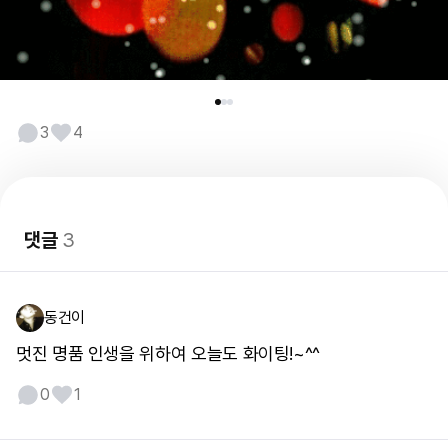
3
4
댓글
3
동건이
멋진 명품 인생을 위하여 오늘도 화이팅!~^^
0
1