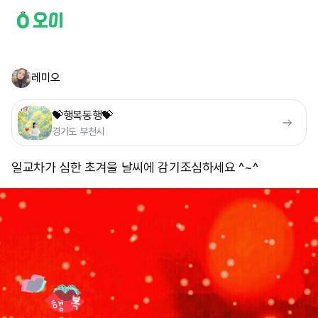
레미오
💝행복동행💝
경기도 부천시
일교차가 심한 초겨울 날씨에 감기조심하세요 ^~^