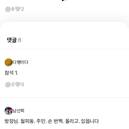
8
2
댓글
8
다행이다
참석 1.
0
0
남선희
방장님. 월피동. 주민. 손 번쩍. 올리고. 있읍니다