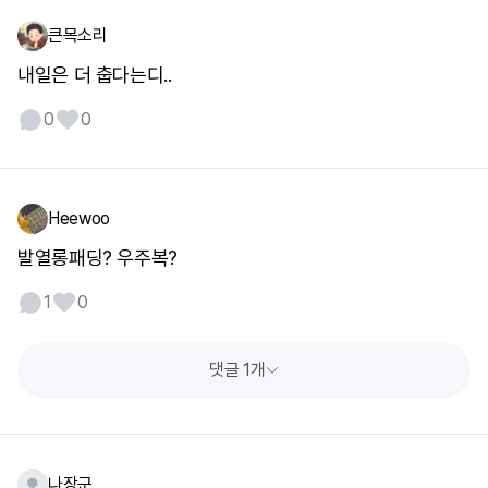
큰목소리
내일은 더 춥다는디..
0
0
Heewoo
발열롱패딩? 우주복?
1
0
댓글 1개
나장군