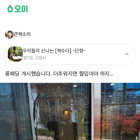
큰목소리
우리들의 신나는 [책수다] -단향-
경기도 고양시
롱패딩 개시했습니다. 더추워지면 뭘입어야 하지...