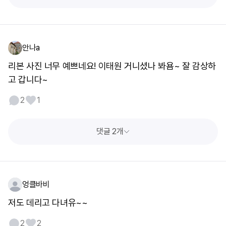
안나a
리본 사진 너무 예쁘네요! 이태원 거니셨나 봐욤~ 잘 감상하
고 갑니다~
2
1
댓글 2개
엉클바비
저도 데리고 다녀유~~
2
2