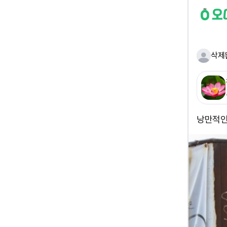
삭제
낭만적인