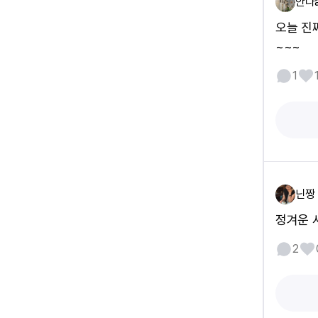
안나
오늘 진
~~~
1
닌짱
정겨운 
2