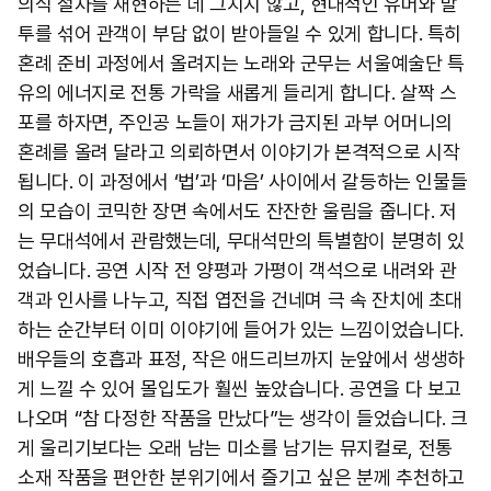
의식 절차를 재현하는 데 그치지 않고, 현대적인 유머와 말
투를 섞어 관객이 부담 없이 받아들일 수 있게 합니다. 특히
혼례 준비 과정에서 올려지는 노래와 군무는 서울예술단 특
유의 에너지로 전통 가락을 새롭게 들리게 합니다. 살짝 스
포를 하자면, 주인공 노들이 재가가 금지된 과부 어머니의
혼례를 올려 달라고 의뢰하면서 이야기가 본격적으로 시작
됩니다. 이 과정에서 ‘법’과 ‘마음’ 사이에서 갈등하는 인물들
의 모습이 코믹한 장면 속에서도 잔잔한 울림을 줍니다. 저
는 무대석에서 관람했는데, 무대석만의 특별함이 분명히 있
었습니다. 공연 시작 전 양평과 가평이 객석으로 내려와 관
객과 인사를 나누고, 직접 엽전을 건네며 극 속 잔치에 초대
하는 순간부터 이미 이야기에 들어가 있는 느낌이었습니다.
배우들의 호흡과 표정, 작은 애드리브까지 눈앞에서 생생하
게 느낄 수 있어 몰입도가 훨씬 높았습니다. 공연을 다 보고
나오며 “참 다정한 작품을 만났다”는 생각이 들었습니다. 크
게 울리기보다는 오래 남는 미소를 남기는 뮤지컬로, 전통
소재 작품을 편안한 분위기에서 즐기고 싶은 분께 추천하고