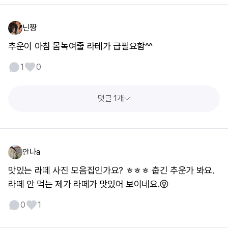
닌짱
추운이 아침 몸녹여줄 라테가 급필요함^^
1
0
댓글 1개
안나a
맛있는 라떼 사진 모음집인가요? ㅎㅎㅎ 춥긴 추운가 봐요.
라떼 안 먹는 제가 라떼가 맛있어 보이네요.😝
0
1