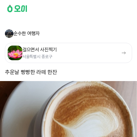
순수한 여행자
걸으면서 사진찍기
서울특별시 종로구
추운날 빵빵한 라떼 한잔