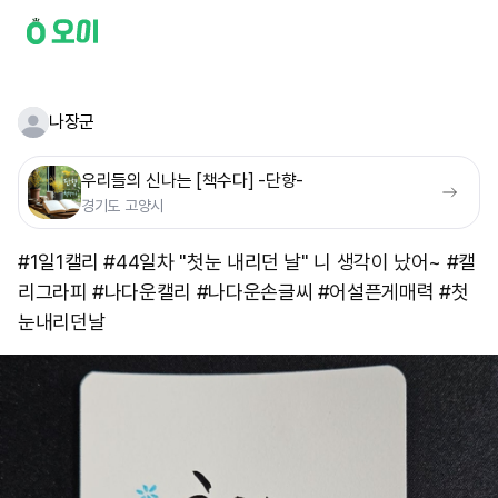
나장군
우리들의 신나는 [책수다] -단향-
경기도 고양시
#1일1캘리 #44일차 "첫눈 내리던 날" 니 생각이 났어~ #캘
리그라피 #나다운캘리 #나다운손글씨 #어설픈게매력 #첫
눈내리던날