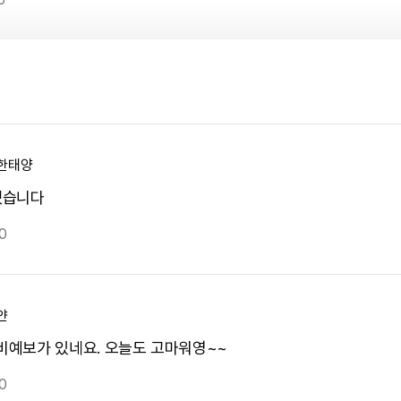
한태양
겠습니다
0
얀
 비예보가 있네요. 오늘도 고마워영~~
0