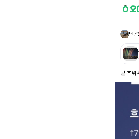
달콤
덜 추워서