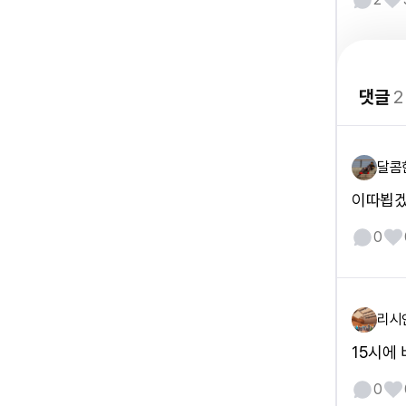
댓글
2
달콤
이따뵙
0
리시
15시에
0