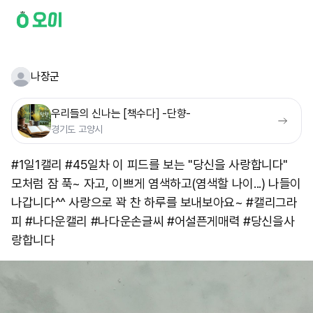
나장군
우리들의 신나는 [책수다] -단향-
경기도 고양시
#1일1캘리 #45일차 이 피드를 보는 "당신을 사랑합니다"
모처럼 잠 푹~ 자고, 이쁘게 염색하고(염색할 나이...) 나들이
나갑니다^^ 사랑으로 꽉 찬 하루를 보내보아요~ #캘리그라
피 #나다운캘리 #나다운손글씨 #어설픈게매력 #당신을사
랑합니다