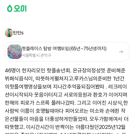
탄탄s
핫플레이스 탐방 여행모임(65년~75년생까지)
서울특별시 관악구
46명이 한자리모인 핫플송년회. 은규장의정성껏 준비해준
뷔페식음식이, 따뜻하게펼쳐지고.루카스님의준비한 1년간
의핫플여행영상을보며 지나간추억을되집어봤따 . 레크레이
션이시작되자 웃음이터지고 서로의응원과 환호가 이어지며
한해의 피로가 스르륵 풀려나갔따. 그리고 이어진 시상식,한
사람씩 이름이 호명될때마다 피어오르는 미소와 손에쥔 작
은선물들이 마음을 더풍성하게만들었따. 모두가함께여서 더
따뜻했고. 이시간시간이 반짝이는 아름다웠던2025년12월