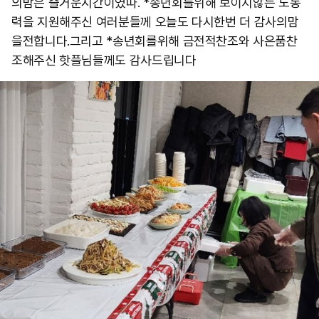
의밤은 즐거운시간이였따. *송년회를위해 보이지않는 노동
력을 지원해주신 여러분들께 오늘도 다시한번 더 감사의맘
을전합니다.그리고 *송년회를위해 금전적찬조와 사은품찬
조해주신 핫플님들께도 감사드립니다