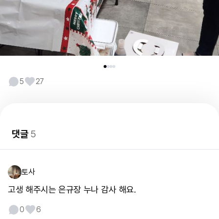
5
27
댓글
5
토사
고생 해주시는 은규장 누나 감사 해요.
0
6