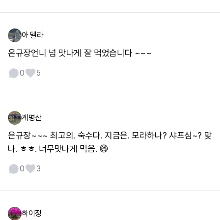
아 델라
은규장언니 넘 맛나게 잘 먹었습니다 ~~~
0
5
계명산
은규장~~~ 최고의. 숙수다. 지금은. 모라하나? 샤프심~? 맞
나. ㅎㅎ. 너무맛나게 먹음. 😄
0
3
하이정