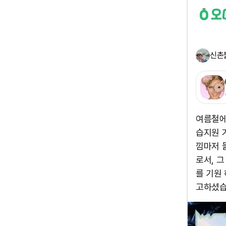
신촌
여름철에
습지원 
낌마저 
로서, 
를 기원
고하셨습