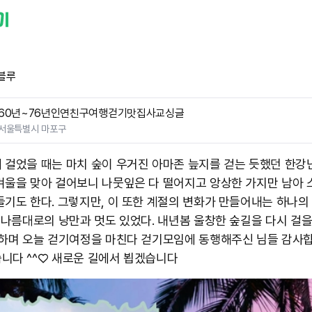
블루
60년~76년인연친구여행걷기맛집사교싱글
서울특별시 마포구
 걸었을 때는 마치 숲이 우거진 아마존 늪지를 걷는 듯했던 한강
겨울을 맞아 걸어보니 나뭇잎은 다 떨어지고 앙상한 가지만 남아 
들기도 한다. 그렇지만, 이 또한 계절의 변화가 만들어내는 하나의
그 나름대로의 낭만과 멋도 있었다. 내년봄 울창한 숲길을 다시 걸을
 하며 오늘 걷기여정을 마친다 걷기모임에 동행해주신 님들 감사
니다 ^^♡ 새로운 길에서 뵙겠습니다