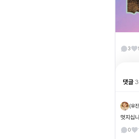
3
댓글
3
(유진
멋지십
0