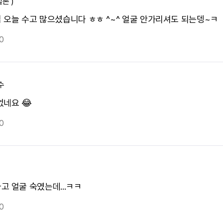
텔론 )
 오늘 수고 많으셨습니다 ㅎㅎ ^~^ 얼굴 안가리셔도 되는뎅~ㅋ
0
수
없네요 😂
0
고 얼굴 숙였는데...ㅋㅋ
0