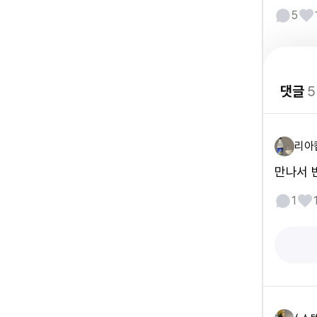
5
댓글
5
리아
만나서 
1