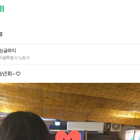
름
싱글파티
서울특별시 노원구
송년회~♡