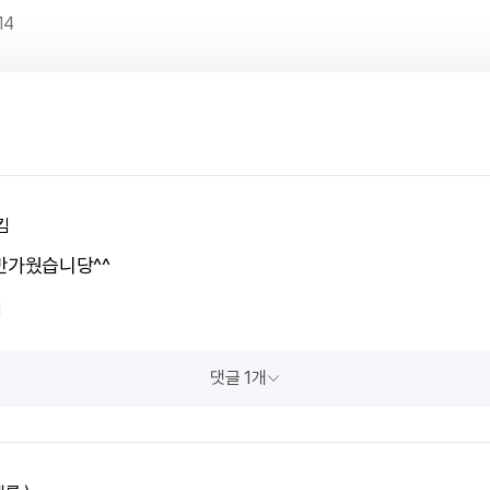
14
킴
반가웠습니당^^
1
댓글 1개