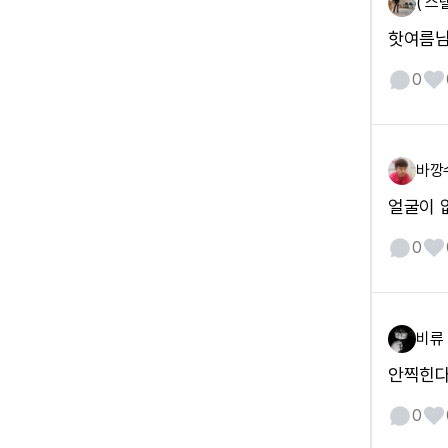
( 스
핫여름님
0
바깡
얼굴이 
0
비류
안찍힌다
0