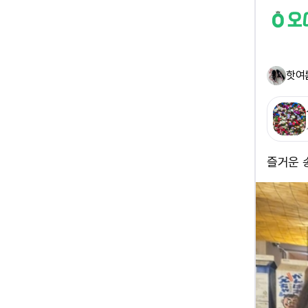
핫여
즐거운 