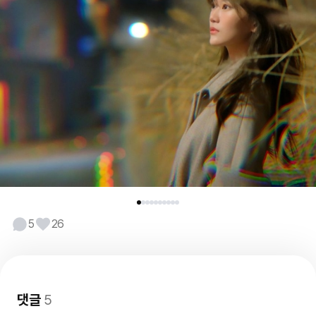
5
26
댓글
5