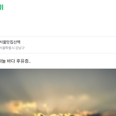
서울맛집산책
서울특별시 강남구
늘 바다 후유증..