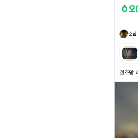
춘삼
철조망 하