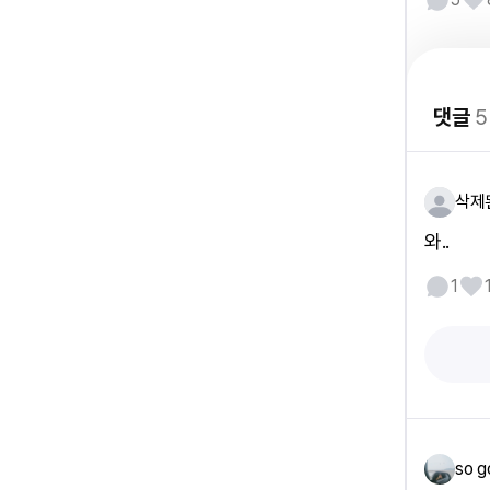
댓글
5
삭제
와..
1
so g