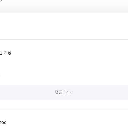
된 계정
1
댓글 1개
ood