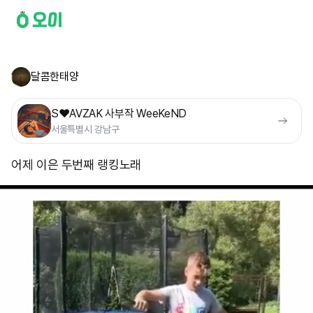
달콤한태양
S❤️AVZAK 사부작 WeeKeND
서울특별시 강남구
어제 이은 두번째 랭킹노래