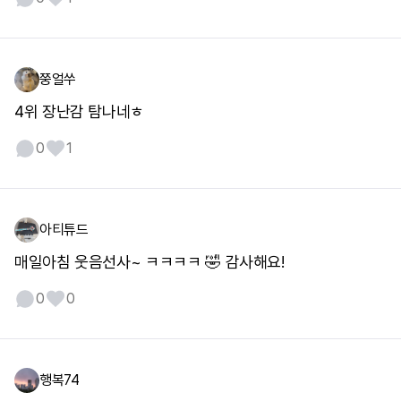
쭝얼쑤
4위 장난감 탐나네ㅎ
0
1
아티튜드
매일아침 웃음선사~ ㅋㅋㅋㅋ 🤣 감사해요!
0
0
행복74