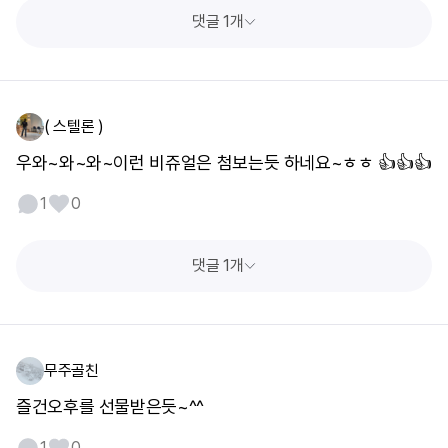
댓글 1개
( 스텔론 )
우와~와~와~이런 비쥬얼은 첨보는듯 하네요~ㅎㅎ 👍👍👍
1
0
댓글 1개
무주골친
즐건오후를 선물받은듯~^^
1
0