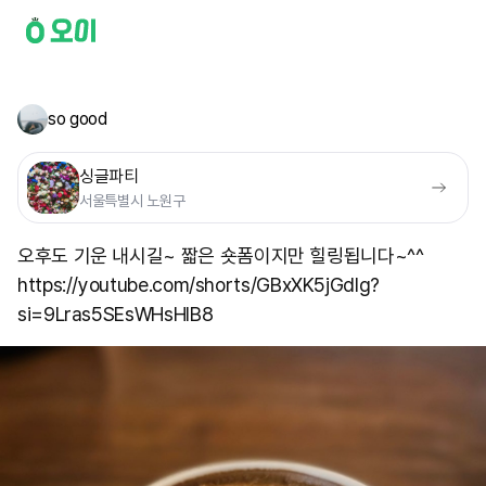
so good
싱글파티
서울특별시 노원구
오후도 기운 내시길~ 짧은 숏폼이지만 힐링됩니다~^^
https://youtube.com/shorts/GBxXK5jGdIg?
si=9Lras5SEsWHsHIB8