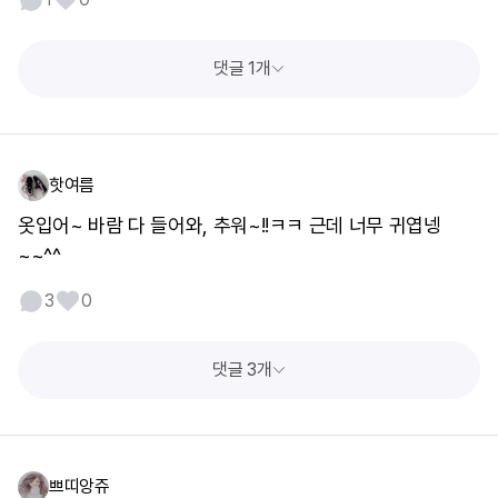
댓글 1개
핫여름
옷입어~ 바람 다 들어와, 추워~!!ㅋㅋ 근데 너무 귀엽넹
~~^^
3
0
댓글 3개
쁘띠앙쥬