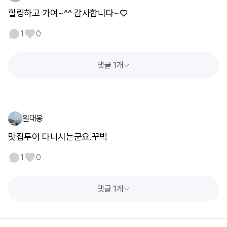
힐링하고 가여~^^ 감사합니다~♡
1
0
댓글 1개
원대웅
맛집투어 다니시는군요.꾸벅
1
0
댓글 1개