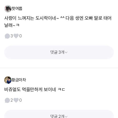
핫여름
사랑이 느껴지는 도시락이네~ ^^ 다음 생엔 오빠 딸로 태어
날래~ㅋ
3
0
댓글 3개
황금마차
비쥬얼도 먹을만하게 보이네 ㅋㄷ
2
0
댓글 2개