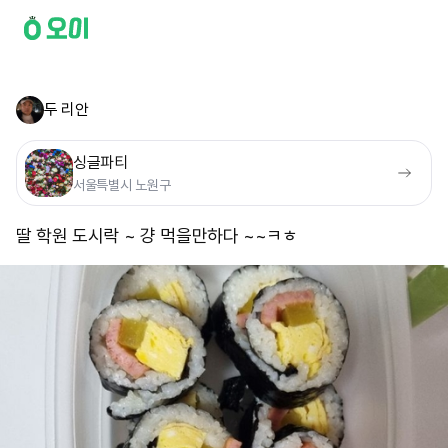
두 리안
싱글파티
서울특별시 노원구
딸 학원 도시락 ~ 걍 먹을만하다 ~~ㅋㅎ