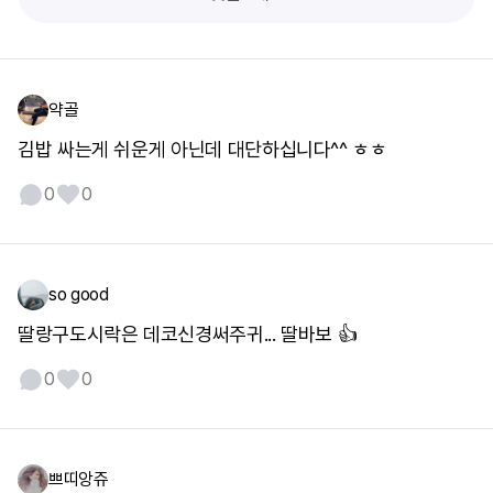
약골
김밥 싸는게 쉬운게 아닌데 대단하십니다^^ ㅎㅎ
0
0
so good
딸랑구도시락은 데코신경써주귀... 딸바보 👍
0
0
쁘띠앙쥬