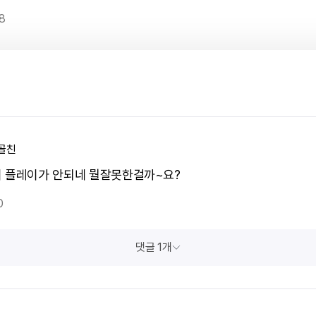
8
골친
 플레이가 안되네 뭘잘못한걸까~요?
0
댓글 1개