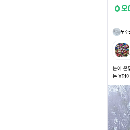
무주
눈이 온
는 X덩