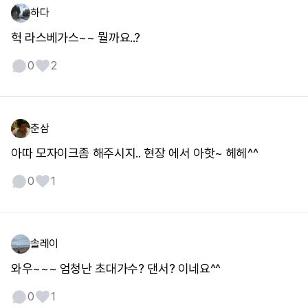
하다
헉 라스베가스~~ 뭘까요..?
0
2
춘삼
아따 모자이크좀 해주시지.. 현장 에서 아핫~ 헤헤^^
0
1
솔레이
와우~~~ 엄청난 초대가수? 댄서? 이네요^^
0
1