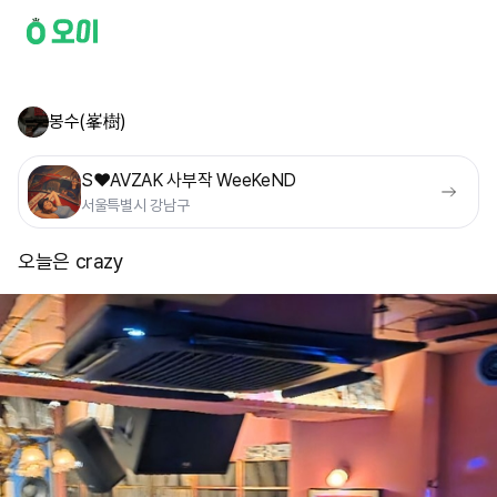
봉수(峯樹)
S❤️AVZAK 사부작 WeeKeND
서울특별시 강남구
오늘은 crazy