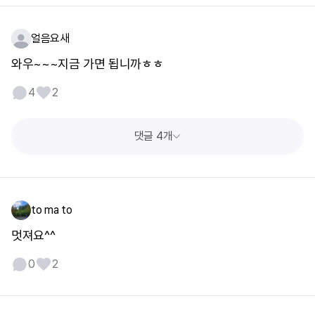
얼음요새
와우~~~지금 가면 됩니까ㅎㅎ
4
2
댓글 4개
to ma to
멋져요^^
0
2