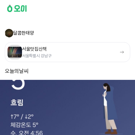
달콤한태양
서울맛집산책
서울특별시 강남구
오늘의날씨