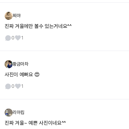
찌야
진짜 겨울에만 볼수 있는거네요^^
0
1
황금마차
사진이 예뻐요 😍
0
1
리아킴
진짜 겨울~ 예쁜 사진이네요^^