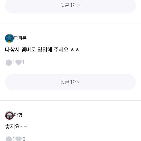
댓글 1개
파파몬
나찾시 멤버로 영입해 주세요 ㅎㅎ
1
1
댓글 1개
아함
좋지요~~
1
0