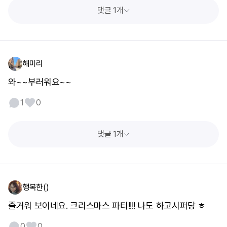
댓글 1개
해미리
와~~부러워요~~
1
0
댓글 1개
행복한()
즐거워 보이네요. 크리스마스 파티!!!! 나도 하고시퍼당 ㅎ
0
0