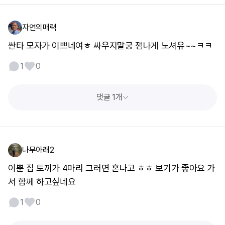
자연의매력
싼타 모자가 이쁘네여ㅎ 싸우지말궁 잼나게 노셔유~~ㅋㅋ
1
0
댓글 1개
나무아래2
이뿐 집 토끼가 4마리 그러면 혼나고 ㅎㅎ 보기가 좋아요 가
서 함께 하고싶네요
1
0