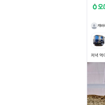
캐바
저녁 먹