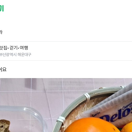
라
맛집•걷기•여행
부산광역시 해운대구
어요