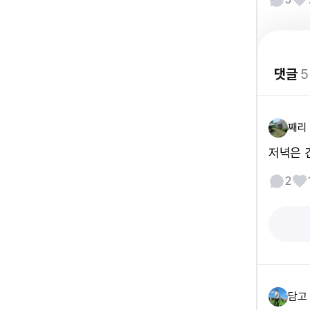
댓글
5
째리
저녁은 
2
담고