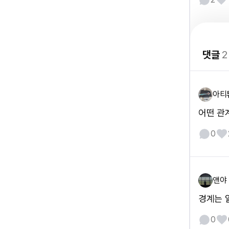
댓글
2
아티
어떤 관
0
앤야
경계는 
0