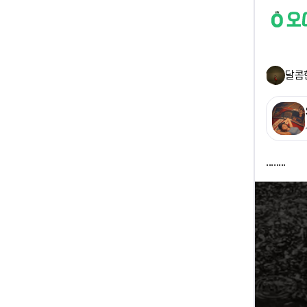
달콤
........