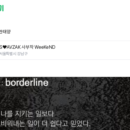
한태양
S❤️AVZAK 사부작 WeeKeND
서울특별시 강남구